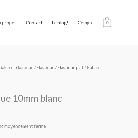
A propos
Contact
Le blog!
Compte
0
Galon et élastique
/
Elastique
/
Elastique plat
/ Ruban
que 10mm blanc
anc moyennement ferme