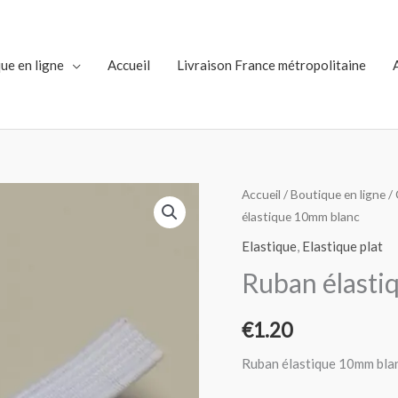
ue en ligne
Accueil
Livraison France métropolitaine
quantité
Accueil
/
Boutique en ligne
/
élastique 10mm blanc
de
Ruban
Elastique
,
Elastique plat
élastique
Ruban élasti
10mm
blanc
€
1.20
Ruban élastique 10mm bl